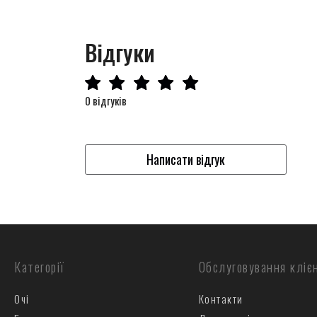
Відгуки
0 відгуків
Написати відгук
Категорії
Обслуговування кліє
Очі
Контакти