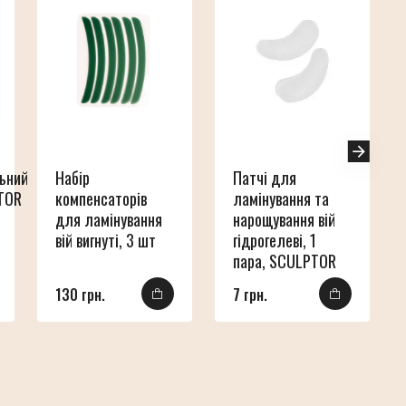
ьний
Набір
Патчі для
PTOR
компенсаторів
ламінування та
для ламінування
нарощування вій
вій вигнуті, 3 шт
гідрогелеві, 1
пара, SCULPTOR
130 грн.
7 грн.