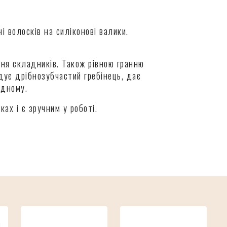
 волосків на силіконові валики.
ння складників. Також рівною гранню
адує дрібнозубчастий гребінець, дає
одному.
ах і є зручним у роботі.