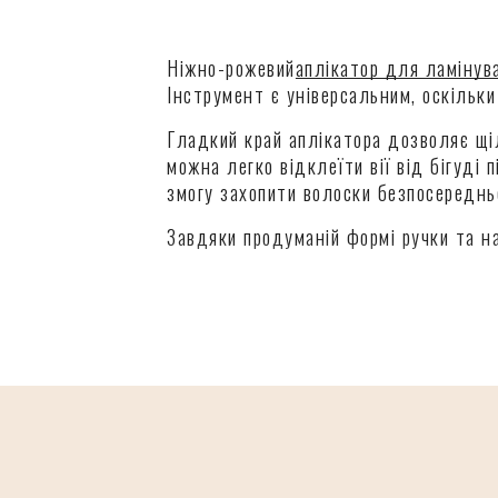
Ніжно-рожевий
аплікатор для ламінув
Інструмент є універсальним, оскільки 
Гладкий край аплікатора дозволяє щі
можна легко відклеїти вії від бігуді
змогу захопити волоски безпосереднь
Завдяки продуманій формі ручки та на