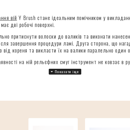
ання вій
Y Brush стане ідеальним помічником у викладанні
має дві робочі поверхні.
льно притиснути волоски до валиків та виконати нанесе
 після завершення процедури ламі. Друга сторона, що наг
о від кореня та викласти їх на валики паралельно один 
явності на ній рельєфних смуг інструмент не ковзає в рук