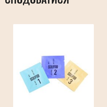
нарощування. Відтінок зберігається до 6 тижнів, 
забезпечуючи тривалий та ефективний результат.
Об’єм фарби — 15 мл.
Термін придатності продукту з дати виробництва 
становить 3 роки. Після відкриття тюбика фарбу 
слід використати протягом 
6 місяців.