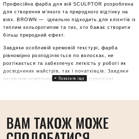
Професійна фарба для вій SCULPTOR розроблена 
для створення м’якого та природного відтінку на 
віях. BROWN —  ідеально підходить для клієнтів із 
теплим кольоротипом та тих, хто бажає створити 
більш природний ефект.
Завдяки особливій кремовій текстурі, фарба 
рівномірно розподіляється по волосках, не 
розтікається та забезпечує легкість у роботі як 
досвідчених майстрів, так і початківців. Завдяки 
активним компонентам, таким як гідролізат 
протеїнів пшениці та смола босвелії, фарба не 
лише забезпечує насичений колір, але й доглядає 
за віями, зміцнюючи їх та зберігаючи природну 
вологу. 
ВАМ ТАКОЖ МОЖЕ
Фарба не містить аміаку й має водостійку 
СПОДОБАТИСЯ
формулу, тому її можна використовувати як для 
ламінування вій, так і для підготовки до 