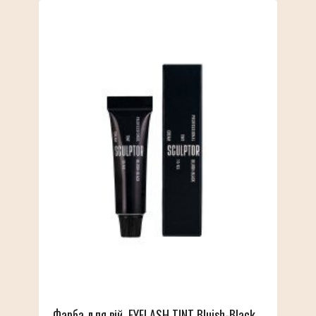
Фарба для вій, EYELASH TINT Bluish-Black