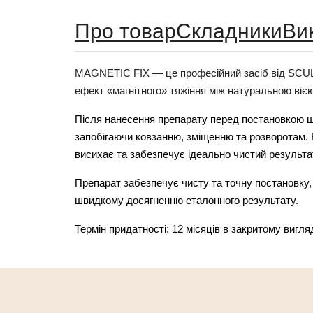
Про товар
Складники
Ви
MAGNETIC FIX — це професійний засіб від SCUL
ефект «магнітного» тяжіння між натуральною віє
Після нанесення препарату перед постановкою шту
запобігаючи ковзанню, зміщенню та розворотам.
висихає та забезпечує ідеально чистий результа
Препарат забезпечує чисту та точну постановку,
швидкому досягненню еталонного результату.
Термін придатності: 12 місяців в закритому вигляд
6 місяців після відкриття
Made in Korea