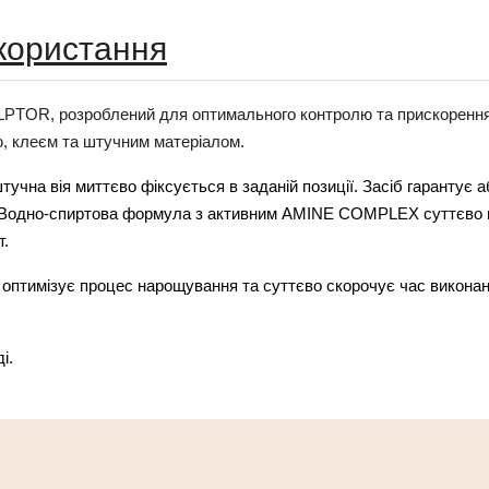
користання
PTOR, розроблений для оптимального контролю та прискорення 
ю, клеєм та штучним матеріалом.
чна вія миттєво фіксується в заданій позиції. Засіб гарантує аб
 Водно-спиртова формула з активним AMINE COMPLEX суттєво по
т.
 оптимізує процес нарощування та суттєво скорочує час виконан
і.