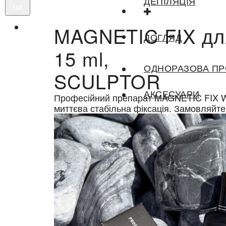
ДЕПІЛЯЦІЯ
UA
MAGNETIC FIX для
ДОГЛЯД
15 ml,
ОДНОРАЗОВА ПР
SCULPTOR
АКСЕСУАРИ
Професійний препарат MAGNETIC FIX W
миттєва стабільна фіксація. Замовляйте 