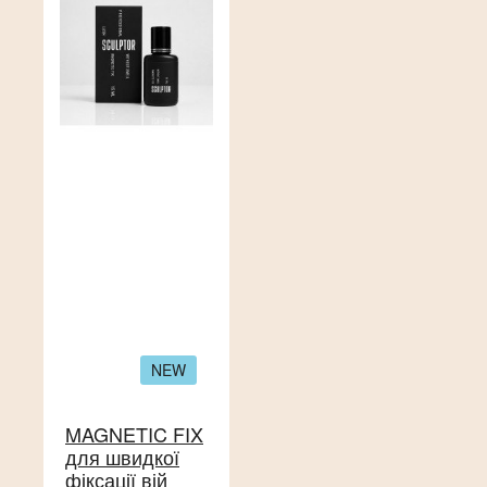
NEW
MAGNETIC FIX
для швидкої
фіксації вій