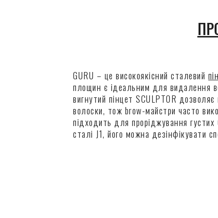
ПР
GURU – це високоякісний сталевий
пі
площин є ідеальним для видалення во
вигнутий пінцет SCULPTOR дозволяє в
волоски, тож brow-майстри часто вико
підходить для проріджування густих 
сталі J1, його можна дезінфікувати с