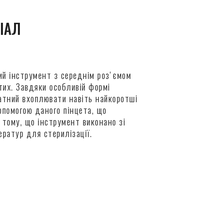
ІАЛ
ий інструмент з середнім розʼємом
тих. Завдяки особливій формі
атний вхоплювати навіть найкоротші
опомогою даного пінцета, що
тому, що інструмент виконано зі
ератур для стерилізації.