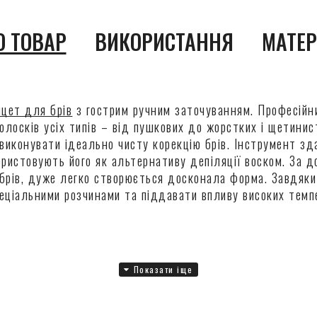
О ТОВАР
ВИКОРИСТАННЯ
МАТЕР
нцет для брів
з гострим ручним заточуванням. Професійн
лосків усіх типів – від пушкових до жорстких і щетинис
иконувати ідеально чисту корекцію брів. Інструмент зд
ристовують його як альтернативу депіляції воском. За д
брів, дуже легко створюється досконала форма. Завдяки 
пеціальними розчинами та піддавати впливу високих темп