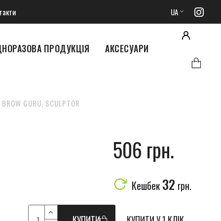
такти
UA
ДНОРАЗОВА ПРОДУКЦІЯ
АКСЕСУАРИ
В BROW GURU, SCULPTOR
506 грн.
32
Кешбек
грн.
КУПИТИ
КУПИТИ У 1 КЛІК