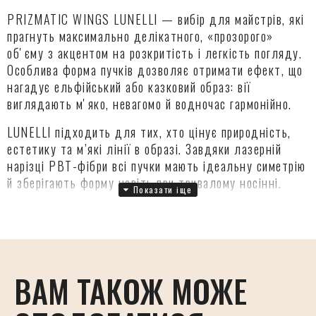
PRIZMATIC WINGS LUNELLI — вибір для майстрів, які
прагнуть максимально делікатного, «прозорого»
обʼєму з акцентом на розкритість і легкість погляду.
Особлива форма пучків дозволяє отримати ефект, що
нагадує ельфійський або казковий образ: вії
виглядають мʼяко, невагомо й водночас гармонійно.
LUNELLI підходить для тих, хто цінує природність,
естетику та м’які лінії в образі. Завдяки лазерній
нарізці PBT-фібри всі пучки мають ідеальну симетрію
й зберігають форму навіть при тривалому носінні.
Готові пучки спрощують і прискорюють роботу
майстра, а для досягнення гармонійного ефекту
рекомендується поєднувати LUNELLI з класичними
віями.
ВАМ ТАКОЖ МОЖЕ