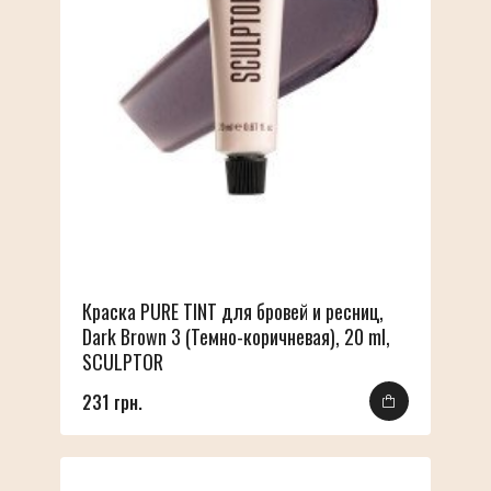
добиваться предсказуемого, желаемого клиентами
эффекта на бровях.
Гелевая краска SCULPTOR предлагается в объёме 15
мл. С момента вскрытия тюбика следует
использовать средство на протяжении 90 дней. Срок
годности продукта с даты изготовления составляет 3
года.
Краска PURE TINT для бровей и ресниц,
Dark Brown 3 (Темно-коричневая), 20 ml,
SCULPTOR
231 грн.