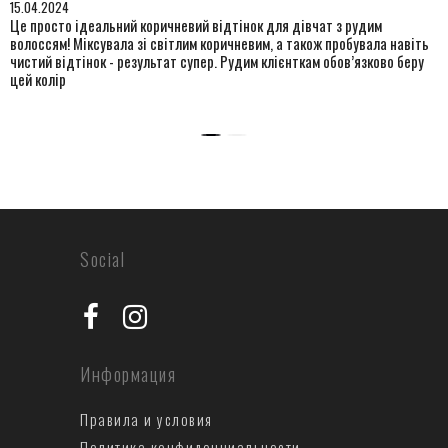
15.04.2024
Це просто ідеальний коричневий відтінок для дівчат з рудим
волоссям! Міксувала зі світлим коричневим, а також пробувала навіть
чистий відтінок - результат супер. Рудим клієнткам обов’язково беру
цей колір
Social
Информация
Правила и условия
Политика конфиденциальности