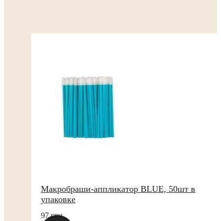
Макробраши-аппликатор BLUE, 50шт в
упаковке
97 грн.