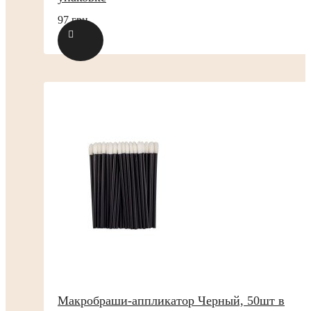
97 грн.
Макробраши-аппликатор Черный, 50шт в