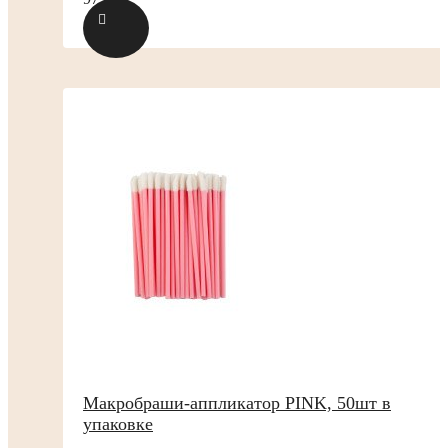
Макробраши-аппликатор PINK, 50шт в
упаковке