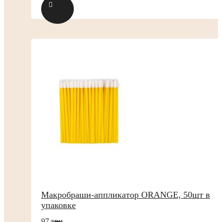
Макробраши-аппликатор ORANGE, 50шт в
упаковке
97 грн.