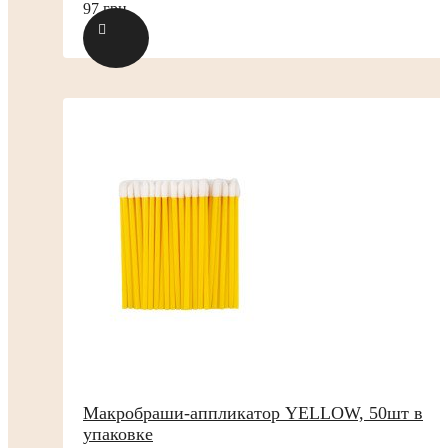
97 грн.
Макробраши-аппликатор YELLOW, 50шт в
упаковке