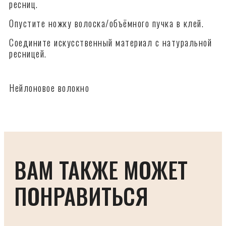
можно в изгибе CC и в толщине 0,07 либо 0,10 мм.
ресниц.
Опустите ножку волоска/объёмного пучка в клей.
Соедините искусственный материал с натуральной
ресницей.
Нейлоновое волокно
ВАМ ТАКЖЕ МОЖЕТ
ПОНРАВИТЬСЯ