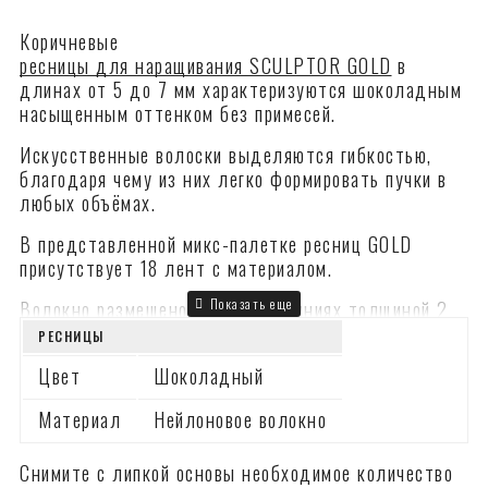
Коричневые
ресницы для наращивания SCULPTOR GOLD
в
длинах от 5 до 7 мм характеризуются шоколадным
насыщенным оттенком без примесей.
Искусственные волоски выделяются гибкостью,
благодаря чему из них легко формировать пучки в
любых объёмах.
В представленной микс-палетке ресниц GOLD
присутствует 18 лент с материалом.
Волокно размещено на липких линиях толщиной 2
мм, выполненных в бронзовом цвете. Поскольку
РЕСНИЦЫ
волоски хорошо видны на более светлой подложке,
Цвет
Шоколадный
их очень удобно снимать пинцетом – для
начинающих лэшмейкеров это дополнительный
Материал
Нейлоновое волокно
плюс.
Заказать ресницы для наращивания серии GOLD
Снимите с липкой основы необходимое количество