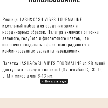
Ресницы LASH&CASH VIBES TOURMALINE -
идеальный выбор для создания ярких и
неординарных образов. Палитра включает оттенки
зеленого, голубого и фиолетового цветов, что
позволяет создавать эффектные градиенты и
комбинированные варианты наращивания.
Палетка LASH&CASH VIBES TOURMALINE из 28 линий
доступна к заказу в толщине 0,07, изгибах C, CC, D,
L, M и миксе длин 8-13 мм.
Эти ресницы имеют безупречные изгибы и идеальное
волокно, что делает работу с ними легкой и приятной.
Они прекрасно фиксируются, обеспечивая стойкий
результат и свежий вид в течение длительного