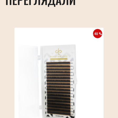
-40 %