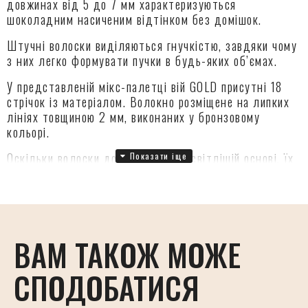
довжинах від 5 до 7 мм характеризуються
шоколадним насиченим відтінком без домішок.
Штучні волоски виділяються гнучкістю, завдяки чому
з них легко формувати пучки в будь-яких об’ємах.
У представленій мікс-палетці вій GOLD присутні 18
стрічок із матеріалом. Волокно розміщене на липких
лініях товщиною 2 мм, виконаних у бронзовому
кольорі.
Оскільки волоски добре видно на світлішій основі, їх
дуже зручно знімати пінцетом, що є додатковим
плюсом для лешмейкерів-початківців.
Замовити вії для нарощування серії GOLD можна у
вигині CC і в товщині 0,07 або 0,10 мм.
ВАМ ТАКОЖ МОЖЕ
СПОДОБАТИСЯ